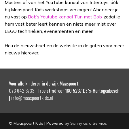
Masters of van het YouTube kanaal van Intertoys, óók
bij Maaspoort Kids workshops verzorgen! Abonneer je
nu vast op
Bob’s Youtube kanaal ‘Fun met Bob’
zodat je
hem vast beter leert kennen én niets meer mist over
LEGO technieken, evenementen en meer!
Hou de nieuwsbrief en de website in de gaten voor meer
nieuws hierover.
Voor alle kinderen in de wijk Maaspoort.
073 642 3733
| Troelstradreef 160 5237 DE 's-Hertogenbosch
|
info@maaspoortkids.nl
© Maaspoort Kids | Powered by
Sonny as a Service
.