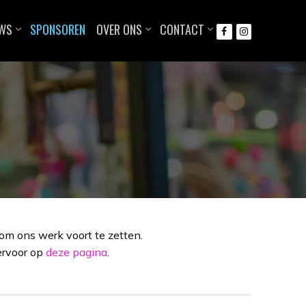
UWS
SPONSOREN
OVER ONS
CONTACT
om ons werk voort te zetten.
iervoor op
deze pagina
.