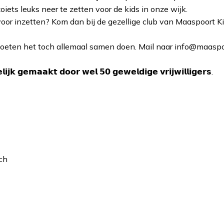
ts leuks neer te zetten voor de kids in onze wijk.
oor inzetten? Kom dan bij de gezellige club van Maaspoort Kids
eten het toch allemaal samen doen. Mail naar info@maaspoor
𝗷𝗸 𝗴𝗲𝗺𝗮𝗮𝗸𝘁 𝗱𝗼𝗼𝗿 𝘄𝗲𝗹 𝟱𝟬 𝗴𝗲𝘄𝗲𝗹𝗱𝗶𝗴𝗲 𝘃𝗿𝗶𝗷𝘄𝗶𝗹𝗹𝗶𝗴𝗲𝗿𝘀.
ch