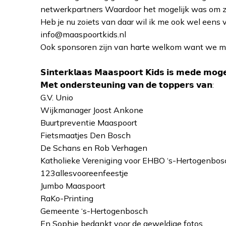
netwerkpartners Waardoor het mogelijk was om zoie
Heb je nu zoiets van daar wil ik me ook wel eens v
info@maaspoortkids.nl
Ook sponsoren zijn van harte welkom want we mo
𝗦𝗶𝗻𝘁𝗲𝗿𝗸𝗹𝗮𝗮𝘀 𝗠𝗮𝗮𝘀𝗽𝗼𝗼𝗿𝘁 𝗞𝗶𝗱𝘀 𝗶𝘀 𝗺𝗲𝗱𝗲 𝗺𝗼𝗴𝗲𝗹
𝗠𝗲𝘁 𝗼𝗻𝗱𝗲𝗿𝘀𝘁𝗲𝘂𝗻𝗶𝗻𝗴 𝘃𝗮𝗻 𝗱𝗲 𝘁𝗼𝗽𝗽𝗲𝗿𝘀 𝘃𝗮𝗻:
G.V. Unio
Wijkmanager Joost Ankone
Buurtpreventie Maaspoort
Fietsmaatjes Den Bosch
De Schans en Rob Verhagen
Katholieke Vereniging voor EHBO ‘s-Hertogenbos
123allesvooreenfeestje
Jumbo Maaspoort
RaKo-Printing
Gemeente ‘s-Hertogenbosch
En Sophie bedankt voor de geweldige fotos