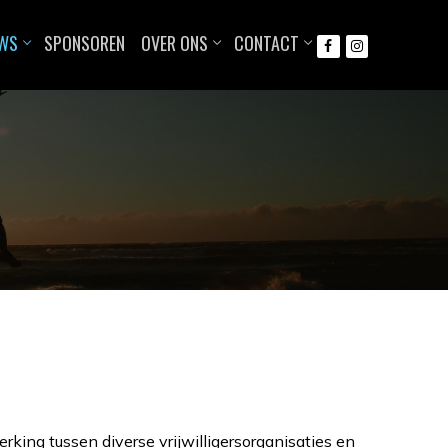
UWS
SPONSOREN
OVER ONS
CONTACT
ing tussen diverse vrijwilligersorganisaties en