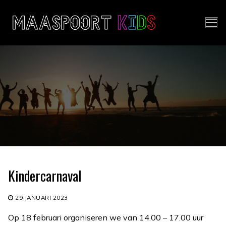
Ga
naar
de
inhoud
Kindercarnaval
29 JANUARI 2023
Op 18 februari organiseren we van 14.00 – 17.00 uur