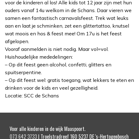
voor de kinderen al los! Alle kids tot 12 jaar zijn met hun
ouders vanaf 14u welkom in de Schans. Daar vieren we
samen een fantastisch carnavalsfeest. Trek wat leuks
aan en laat je schminken, zet een glittertattoo, knutsel
wat moois en hos & feest mee! Om 17u is het feest
afgelopen.
Vooraf aanmelden is niet nodig. Maar vol=vol.
Huishoudelijke mededelingen:
– Op dit feest geen alcohol, confetti, glitters en
spuitserpentine.
– Op dit feest wel: gratis toegang, wat lekkers te eten en
drinken voor de kids en veel gezelligheid.
Locatie: SCC de Schans
Voor alle kinderen in de wijk Maaspoort.
073 642 3733
| Troelstradreef 160 5237 DE 's-Hertogenbosch